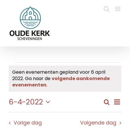
Ga
naar
inhoud
Evenementen
Geen evenementen gepland voor 6 april
2022. Ga naar de
volgende aankomende
in
Bericht
evenementen
.
6
Eve
6-4-2022
Zoeken
Evene
Dag
april
wee
Selecteer
Zoeke
navi
een
2022
en
Vorige dag
Volgende dag
datum.