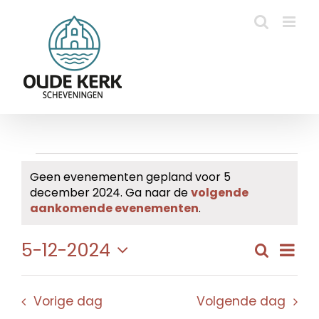
Ga
naar
inhoud
Evenementen
Geen evenementen gepland voor 5
december 2024. Ga naar de
volgende
in
Bericht
aankomende evenementen
.
5
Eve
5-12-2024
Zoeken
Evene
Dag
december
wee
Selecteer
Zoeke
navi
een
2024
en
Vorige dag
Volgende dag
datum.