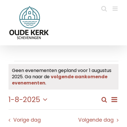
Ga
naar
inhoud
Evenementen
Geen evenementen gepland voor 1 augustus
2025. Ga naar de
volgende aankomende
in
Bericht
evenementen
.
1
Eve
1-8-2025
Zoeken
Evene
Dag
augustus
wee
Selecteer
Zoeke
navi
een
2025
en
Vorige dag
Volgende dag
datum.