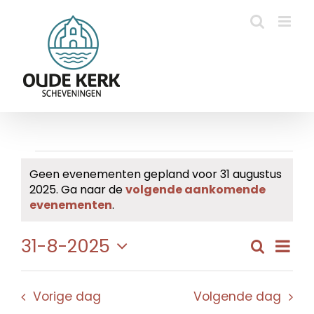
Ga
naar
inhoud
Evenementen
Geen evenementen gepland voor 31 augustus
2025. Ga naar de
volgende aankomende
in
Bericht
evenementen
.
31
Eve
31-8-2025
Zoeken
Evene
Dag
augustus
wee
Selecteer
Zoeke
navi
een
2025
en
Vorige dag
Volgende dag
datum.