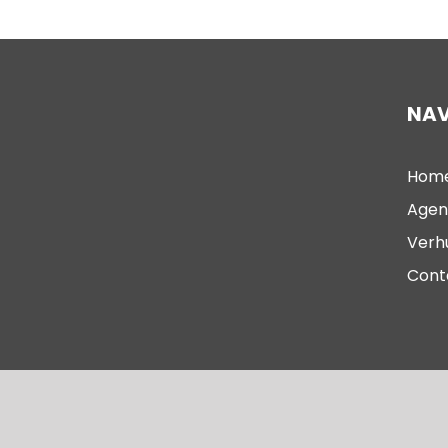
NAV
Hom
Agen
Verh
Cont
© 2023 – Oude Kerk Scheveningen