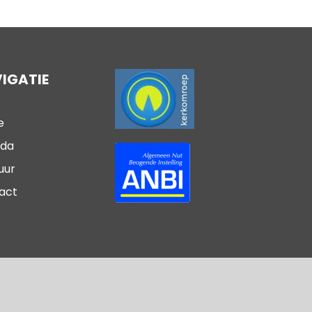
IGATIE
e
da
uur
act