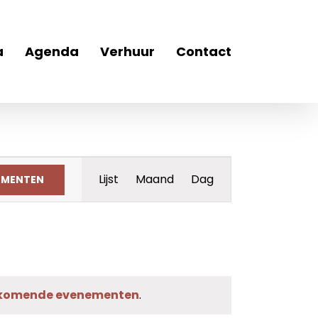
a
Agenda
Verhuur
Contact
Evenement
Lijst
Maand
Dag
EMENTEN
weergaven
navigatie
komende evenementen
.