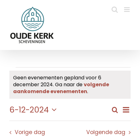
Ga
naar
inhoud
Evenementen
Geen evenementen gepland voor 6
december 2024. Ga naar de
volgende
in
Bericht
aankomende evenementen
.
6
Eve
6-12-2024
Zoeken
Evene
Dag
december
wee
Selecteer
Zoeke
navi
een
2024
en
Vorige dag
Volgende dag
datum.