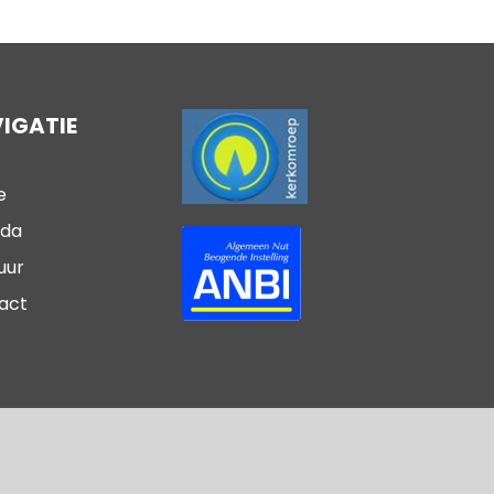
IGATIE
e
da
uur
act