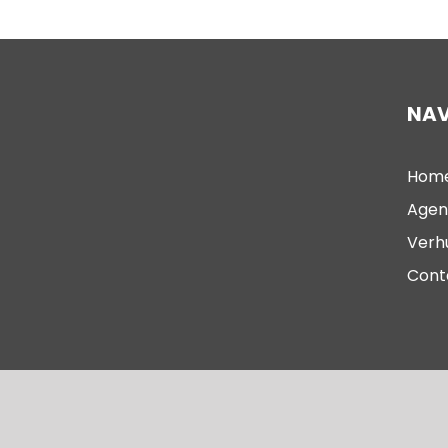
NAV
Hom
Agen
Verh
Cont
© 2023 – Oude Kerk Scheveningen