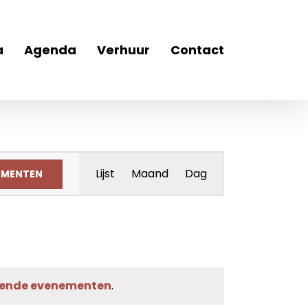
a
Agenda
Verhuur
Contact
Evenement
Lijst
Maand
Dag
EMENTEN
weergaven
navigatie
ende evenementen
.