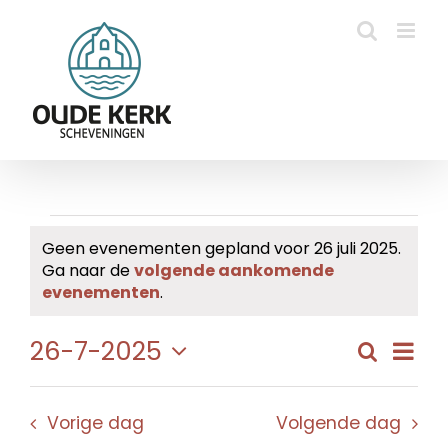
Ga
naar
inhoud
Evenementen
Geen evenementen gepland voor 26 juli 2025.
Ga naar de
volgende aankomende
in
Bericht
evenementen
.
26
Eve
26-7-2025
Zoeken
Evene
Dag
juli
wee
Selecteer
Zoeke
navi
een
2025
en
Vorige dag
Volgende dag
datum.