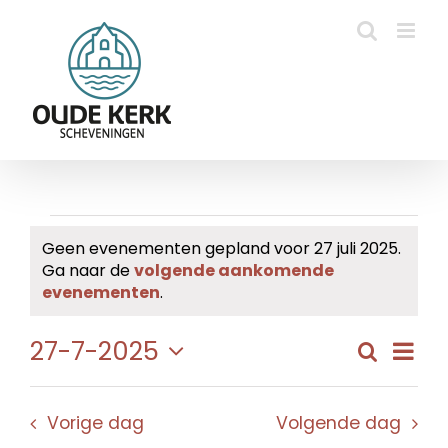
Ga
naar
inhoud
Evenementen
Geen evenementen gepland voor 27 juli 2025.
Ga naar de
volgende aankomende
in
Bericht
evenementen
.
27
Eve
27-7-2025
Zoeken
Evene
Dag
juli
wee
Selecteer
Zoeke
navi
een
2025
en
Vorige dag
Volgende dag
datum.