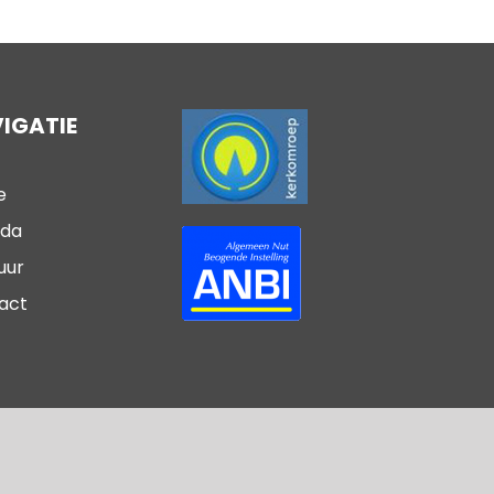
IGATIE
e
da
uur
act