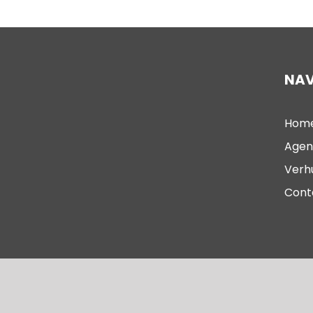
NAV
Hom
Agen
Verh
Cont
© 2023 – Oude Kerk Scheveningen