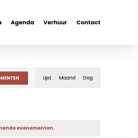
a
Agenda
Verhuur
Contact
Evenement
Lijst
Maand
Dag
EMENTEN
weergaven
navigatie
mende evenementen
.