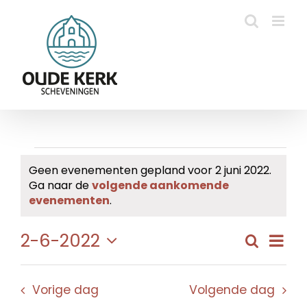
Ga
naar
inhoud
Evenementen
Geen evenementen gepland voor 2 juni 2022.
Ga naar de
volgende aankomende
in
Bericht
evenementen
.
2
Eve
2-6-2022
Zoeken
Evene
Dag
juni
wee
Selecteer
Zoeke
navi
een
2022
en
Vorige dag
Volgende dag
datum.