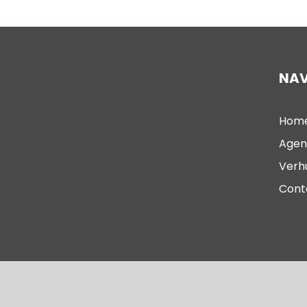
NAV
Hom
Agen
Verh
Cont
© 2023 – Oude Kerk Scheveningen