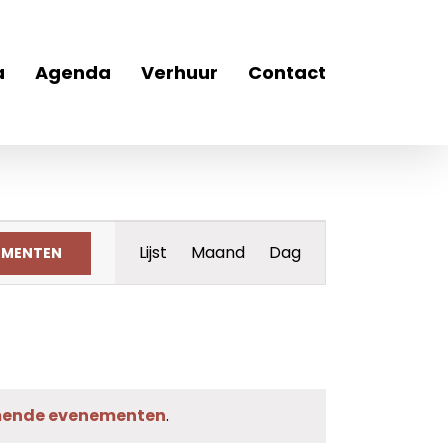
a
Agenda
Verhuur
Contact
Evenement
Lijst
Maand
Dag
EMENTEN
weergaven
navigatie
ende evenementen
.