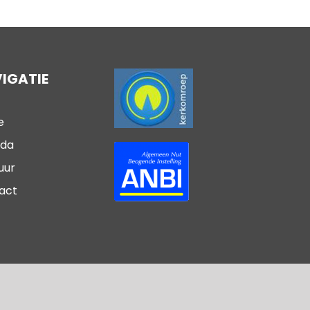
IGATIE
e
da
uur
act