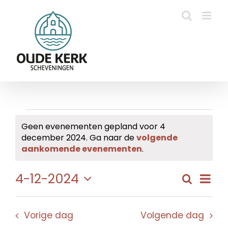
Ga
naar
inhoud
Evenementen
Geen evenementen gepland voor 4
december 2024. Ga naar de
volgende
in
Bericht
aankomende evenementen
.
4
Eve
4-12-2024
Zoeken
Evene
Dag
december
wee
Selecteer
Zoeke
navi
een
2024
en
Vorige dag
Volgende dag
datum.