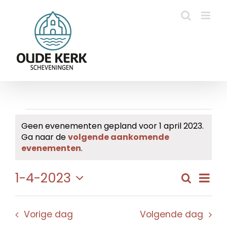
Ga
naar
inhoud
Evenementen
Geen evenementen gepland voor 1 april 2023.
Ga naar de
volgende aankomende
in
Bericht
evenementen
.
1
Eve
1-4-2023
Zoeken
Evene
Dag
april
wee
Selecteer
Zoeke
navi
een
2023
en
Vorige dag
Volgende dag
datum.