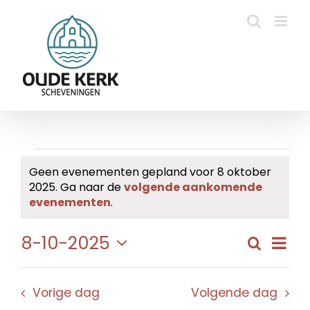
Ga
naar
inhoud
Evenementen
Geen evenementen gepland voor 8 oktober
2025. Ga naar de
volgende aankomende
in
Bericht
evenementen
.
8
Eve
8-10-2025
Zoeken
Evene
Dag
oktober
wee
Selecteer
Zoeke
navi
een
2025
en
Vorige dag
Volgende dag
datum.