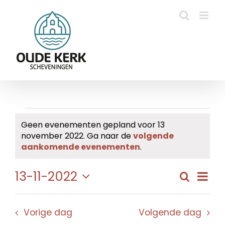
Ga
naar
inhoud
Evenementen
Geen evenementen gepland voor 13
november 2022. Ga naar de
volgende
in
Bericht
aankomende evenementen
.
13
Eve
13-11-2022
Zoeken
Evene
Dag
november
wee
Selecteer
Zoeke
navi
een
2022
en
Vorige dag
Volgende dag
datum.