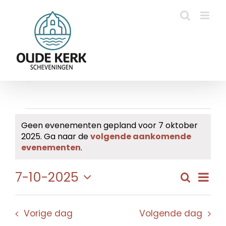
Ga
naar
inhoud
Evenementen
Geen evenementen gepland voor 7 oktober
2025. Ga naar de
volgende aankomende
in
Bericht
evenementen
.
7
Eve
7-10-2025
Zoeken
Evene
Dag
oktober
wee
Selecteer
Zoeke
navi
een
2025
en
Vorige dag
Volgende dag
datum.