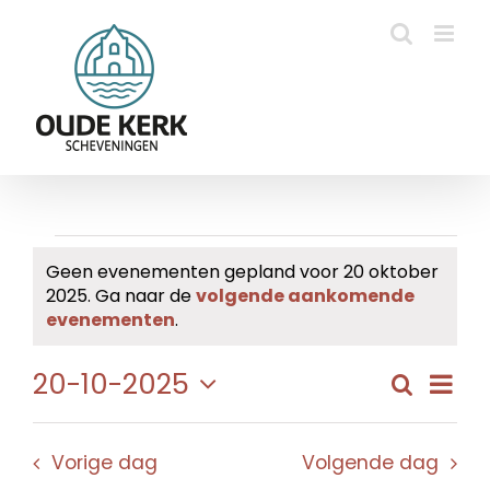
Ga
naar
inhoud
Evenementen
Geen evenementen gepland voor 20 oktober
2025. Ga naar de
volgende aankomende
in
Bericht
evenementen
.
20
Eve
20-10-2025
Zoeken
Evene
Dag
oktober
wee
Selecteer
Zoeke
navi
een
2025
en
Vorige dag
Volgende dag
datum.