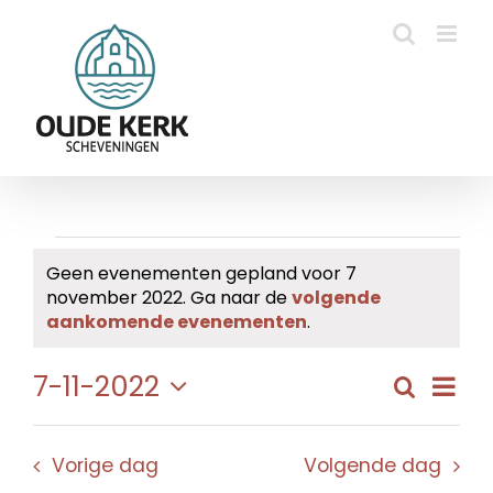
Ga
naar
inhoud
Evenementen
Geen evenementen gepland voor 7
november 2022. Ga naar de
volgende
in
Bericht
aankomende evenementen
.
7
Eve
7-11-2022
Zoeken
Evene
Dag
november
wee
Selecteer
Zoeke
navi
een
2022
en
Vorige dag
Volgende dag
datum.