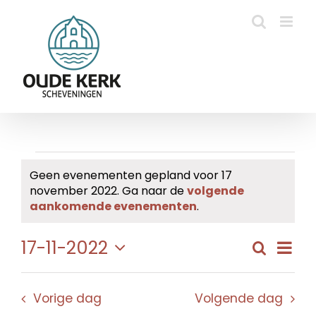
Ga
naar
inhoud
Evenementen
Geen evenementen gepland voor 17
november 2022. Ga naar de
volgende
in
Bericht
aankomende evenementen
.
17
Eve
17-11-2022
Zoeken
Evene
Dag
november
wee
Selecteer
Zoeke
navi
een
2022
en
Vorige dag
Volgende dag
datum.