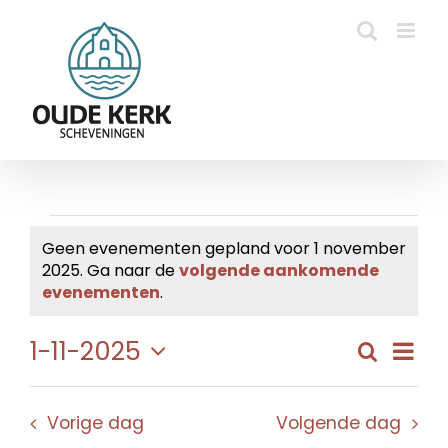
Ga
naar
inhoud
Evenementen
Geen evenementen gepland voor 1 november
2025. Ga naar de
volgende aankomende
in
Bericht
evenementen
.
1
Eve
1-11-2025
Zoeken
Evene
Dag
november
wee
Selecteer
Zoeke
navi
een
2025
en
Vorige dag
Volgende dag
datum.