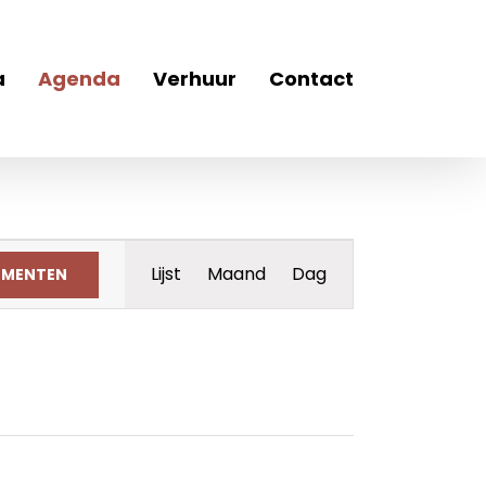
a
Agenda
Verhuur
Contact
Evenement
Lijst
Maand
Dag
EMENTEN
weergaven
navigatie