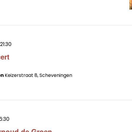
21:30
ert
en
Keizerstraat 8, Scheveningen
6:30
arnoud de Groen