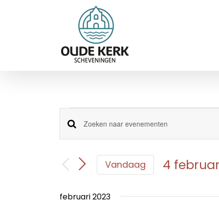
Ga
naar
inhoud
Evenementen
Evenementen
Vul
een
Zoeken
keyword
en
in.
4 februar
Vandaag
Zoek
weergeven
Selecteer
voor
navigatie
een
Evenementen
februari 2023
datum.
met
keyword.