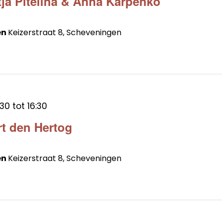
tja Pitelina & Anna Karpenko
en
Keizerstraat 8, Scheveningen
:30
tot
16:30
rt den Hertog
en
Keizerstraat 8, Scheveningen