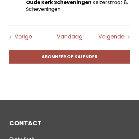
Oude Kerk Scheveningen
Keizerstraat 8,
Scheveningen
Evenementen
Even
Vorige
Vandaag
Volgende
ABONNEER OP KALENDER
CONTACT
Oude Kerk