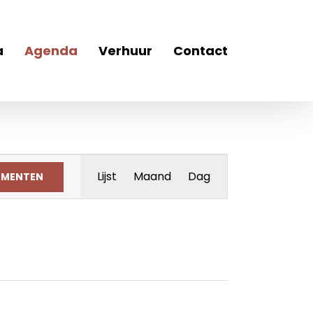
a
Agenda
Verhuur
Contact
Evenement
Lijst
Maand
Dag
EMENTEN
weergaven
navigatie