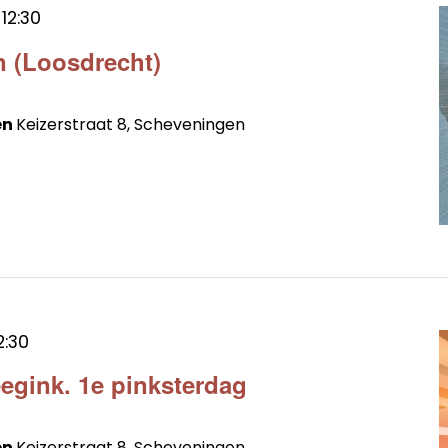
t
12:30
n (Loosdrecht)
en
Keizerstraat 8, Scheveningen
2:30
egink. 1e pinksterdag
en
Keizerstraat 8, Scheveningen