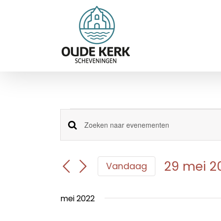
Ga
naar
inhoud
Evenementen
Evenementen
Vul
een
Zoeken
keyword
en
in.
29 mei 2
Vandaag
Zoek
weergeven
Selecteer
voor
navigatie
een
Evenementen
mei 2022
datum.
met
keyword.