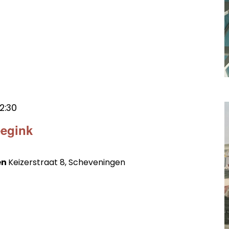
12:30
eegink
en
Keizerstraat 8, Scheveningen