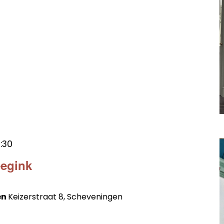
2:30
eegink
en
Keizerstraat 8, Scheveningen