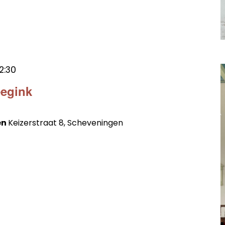
12:30
eegink
en
Keizerstraat 8, Scheveningen