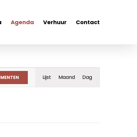
a
Agenda
Verhuur
Contact
Evenement
Lijst
Maand
Dag
EMENTEN
weergaven
navigatie