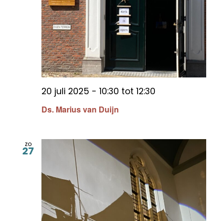
20 juli 2025 - 10:30
tot
12:30
Ds. Marius van Duijn
zo
27