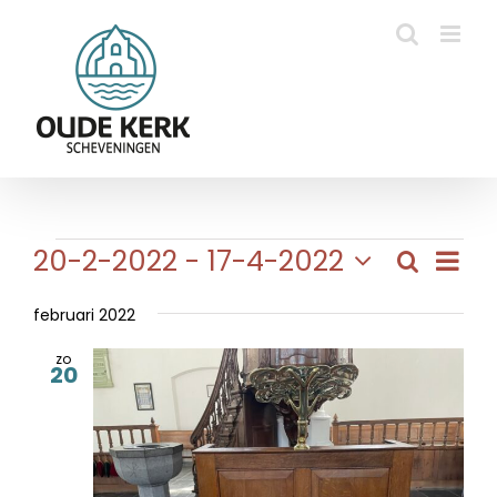
Ga
naar
inhoud
Evenementen
Eve
20-2-2022
 - 
17-4-2022
Zoeken
Evene
Lijst
wee
Selecteer
Zoeke
navi
een
februari 2022
en
datum.
zo
weerg
20
naviga