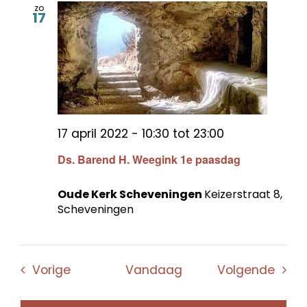
zo
17
17 april 2022 - 10:30
tot
23:00
Ds. Barend H. Weegink 1e paasdag
Oude Kerk Scheveningen
Keizerstraat 8,
Scheveningen
Evenementen
Even
Vorige
Vandaag
Volgende