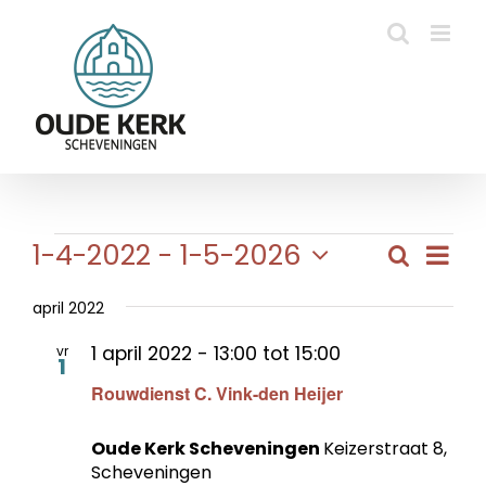
Ga
naar
inhoud
Evenementen
Eve
1-4-2022
 - 
1-5-2026
Zoeken
Evene
Lijst
wee
Selecteer
Zoeke
navi
een
april 2022
en
datum.
1 april 2022 - 13:00
tot
15:00
vr
weerg
1
Rouwdienst C. Vink-den Heijer
naviga
Oude Kerk Scheveningen
Keizerstraat 8,
Scheveningen