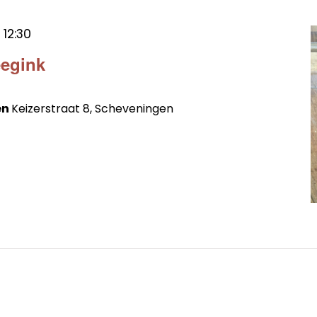
t
12:30
eegink
en
Keizerstraat 8, Scheveningen