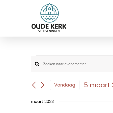
Ga
naar
inhoud
Evenementen
Evenementen
Vul
een
Zoeken
keyword
en
in.
5 maart 
Vandaag
Zoek
weergeven
Selecteer
voor
navigatie
een
Evenementen
maart 2023
datum.
met
keyword.