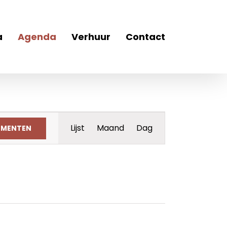
a
Agenda
Verhuur
Contact
Evenement
Lijst
Maand
Dag
EMENTEN
weergaven
navigatie