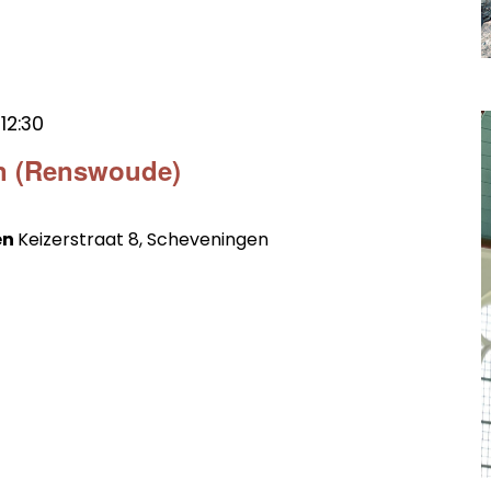
t
12:30
en (Renswoude)
en
Keizerstraat 8, Scheveningen