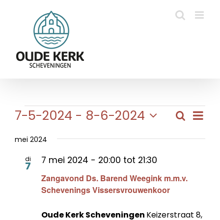
Ga
naar
inhoud
Evenementen
Eve
7-5-2024
 - 
8-6-2024
Zoeken
Evene
Lijst
wee
Selecteer
Zoeke
navi
een
mei 2024
en
datum.
7 mei 2024 - 20:00
tot
21:30
di
weerg
7
Zangavond Ds. Barend Weegink m.m.v.
naviga
Schevenings Vissersvrouwenkoor
Oude Kerk Scheveningen
Keizerstraat 8,