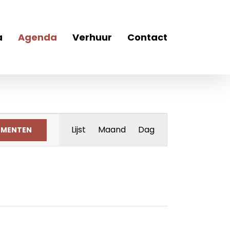
a
Agenda
Verhuur
Contact
Evenement
Lijst
Maand
Dag
EMENTEN
weergaven
navigatie