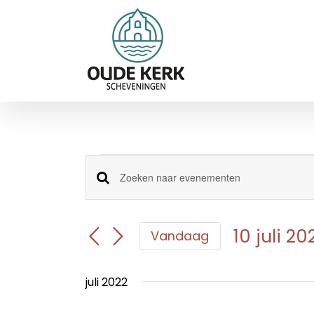
Ga
naar
inhoud
Evenementen
Evenementen
Vul
een
Zoeken
keyword
en
in.
10 juli 20
Vandaag
Zoek
weergeven
Selecteer
voor
navigatie
een
Evenementen
juli 2022
datum.
met
keyword.