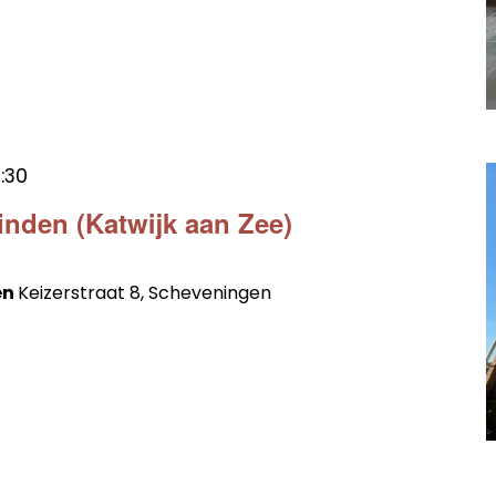
2:30
inden (Katwijk aan Zee)
en
Keizerstraat 8, Scheveningen