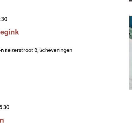
2:30
eegink
en
Keizerstraat 8, Scheveningen
6:30
en