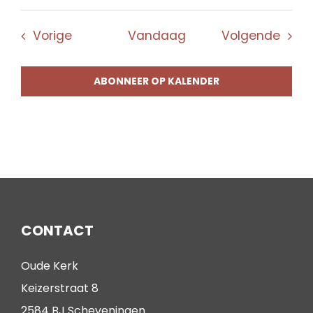
Evenementen
Even
Vorige
Vandaag
Volgende
ABONNEER OP KALENDER
CONTACT
Oude Kerk
Keizerstraat 8
2584 BJ Scheveningen