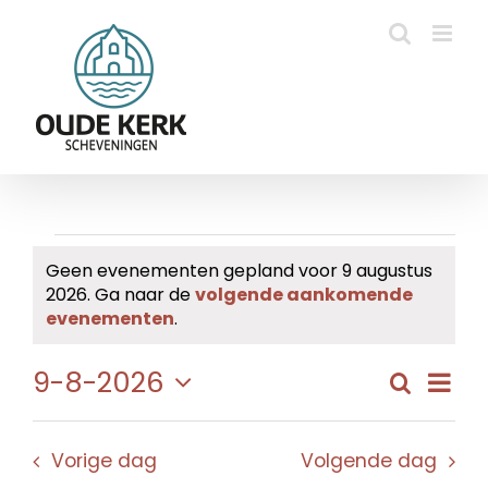
Ga
naar
inhoud
Evenementen
Geen evenementen gepland voor 9 augustus
2026. Ga naar de
volgende aankomende
in
Bericht
evenementen
.
9
Eve
9-8-2026
Zoeken
Evene
Dag
augustus
wee
Selecteer
Zoeke
navi
een
2026
en
Vorige dag
Volgende dag
datum.