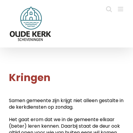
Ga
naar
inhoud
Kringen
Samen gemeente zijn krijgt niet alleen gestalte in
de kerkdiensten op zondag.
H
et gaat erom dat we in de gemeente elkaar
(beter) leren kennen. Daarbij staat de deur ook
altijd open voor wie van buiten eens wil komen