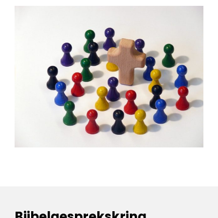
Bijbel
gespreks
kring