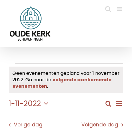
Ga
naar
inhoud
Evenementen
Geen evenementen gepland voor 1 november
2022. Ga naar de
volgende aankomende
in
Bericht
evenementen
.
1
Eve
1-11-2022
Zoeken
Evene
Dag
november
wee
Selecteer
Zoeke
navi
een
2022
en
Vorige dag
Volgende dag
datum.