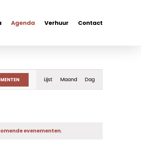
a
Agenda
Verhuur
Contact
Evenement
Lijst
Maand
Dag
EMENTEN
weergaven
navigatie
komende evenementen
.