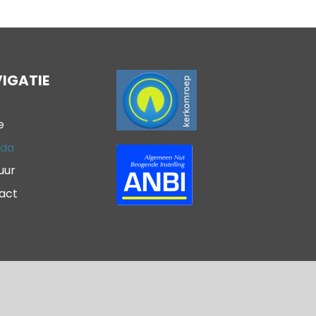
IGATIE
e
da
uur
act