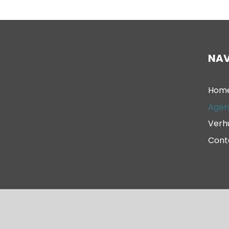
NAV
Hom
Agen
Verh
Cont
© 2023 – Oude Kerk Scheveningen