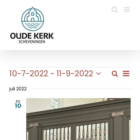
Ga
naar
inhoud
Evenementen
Eve
10-7-2022
 - 
11-9-2022
Zoeken
Evene
Lijst
wee
Selecteer
Zoeke
navi
een
juli 2022
en
datum.
zo
weerg
10
naviga