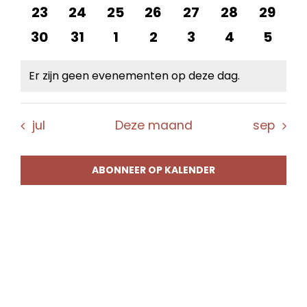
evenementen
evenementen
evenementen
evenementen
evenementen
evenement
evene
0
0
0
0
0
0
0
23
24
25
26
27
28
29
evenementen
evenementen
evenementen
evenementen
evenementen
evenement
evene
0
0
0
0
0
0
0
30
31
1
2
3
4
5
evenementen
evenementen
evenementen
evenementen
evenementen
evenement
evene
Er zijn geen evenementen op deze dag.
Bericht
jul
Deze maand
sep
ABONNEER OP KALENDER