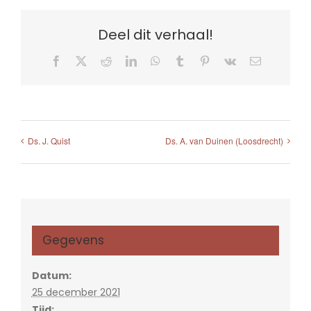
Deel dit verhaal!
Facebook
X
Reddit
LinkedIn
WhatsApp
Tumblr
Pinterest
Vk
E-
mail
Ds. J. Quist
Ds. A. van Duinen (Loosdrecht)
Gegevens
Datum:
25 december 2021
Tijd: