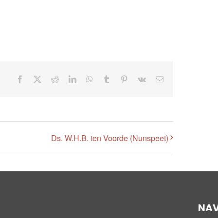
Facebook
X
Reddit
LinkedIn
WhatsApp
Tumblr
Pinterest
Vk
E-
mail
Ds. W.H.B. ten Voorde (Nunspeet)
NAV