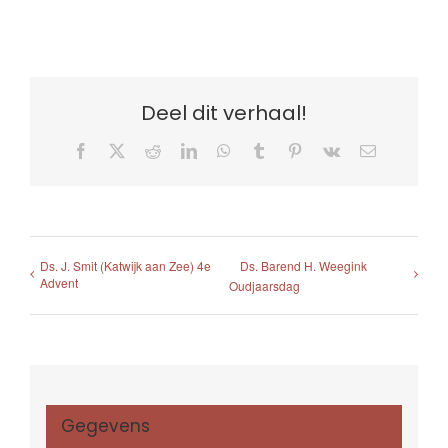
Deel dit verhaal!
Facebook
X
Reddit
LinkedIn
WhatsApp
Tumblr
Pinterest
Vk
E-
mail
Ds. J. Smit (Katwijk aan Zee) 4e
Ds. Barend H. Weegink
Advent
Oudjaarsdag
Gegevens