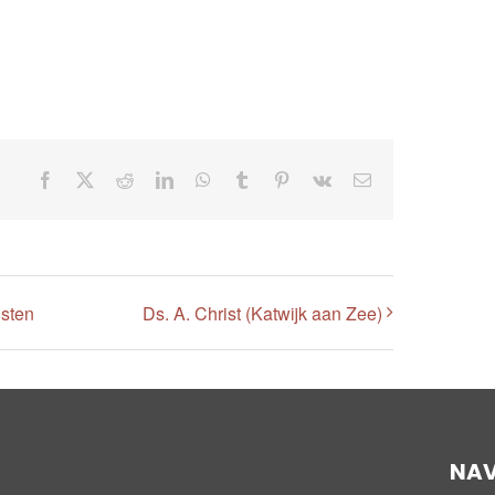
Facebook
X
Reddit
LinkedIn
WhatsApp
Tumblr
Pinterest
Vk
E-
mail
sten
Ds. A. Christ (Katwijk aan Zee)
NAV