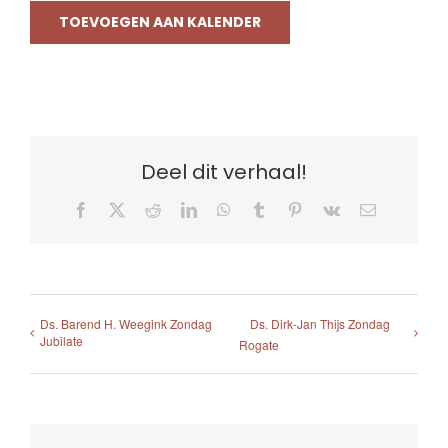
TOEVOEGEN AAN KALENDER
Deel dit verhaal!
Facebook
X
Reddit
LinkedIn
WhatsApp
Tumblr
Pinterest
Vk
E-
mail
Ds. Barend H. Weegink Zondag
Ds. Dirk-Jan Thijs Zondag
Jubilate
Rogate