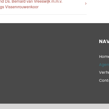
d Ds. Bernard van Vreeswijk m.m.v.
gs Visservrouwenkoor
NAV
Hom
Agen
Verh
Cont