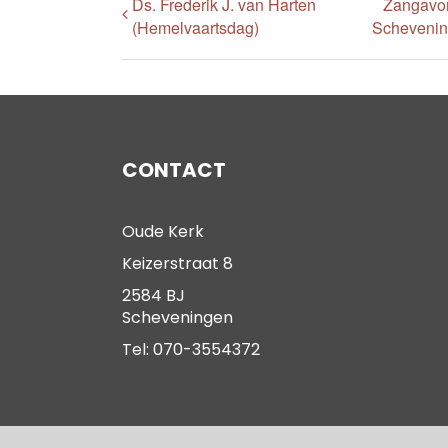
Ds. Frederik J. van Harten
Zangavon
(Hemelvaartsdag)
Schevenin
CONTACT
Oude Kerk
Keizerstraat 8
2584 BJ
Scheveningen
Tel: 070-3554372