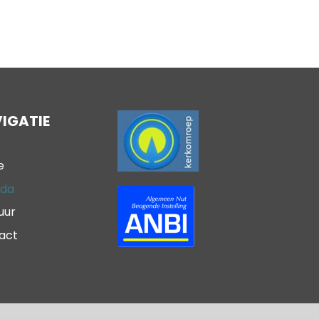
IGATIE
e
da
uur
act