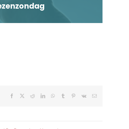
Wezenzondag
Facebook
X
Reddit
LinkedIn
WhatsApp
Tumblr
Pinterest
Vk
E-
mail