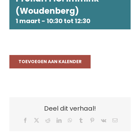
(Woudenberg)
1 maart - 10:30
tot
12:30
TOEVOEGEN AAN KALENDER
Deel dit verhaal!
Facebook
X
Reddit
LinkedIn
WhatsApp
Tumblr
Pinterest
Vk
E-
mail