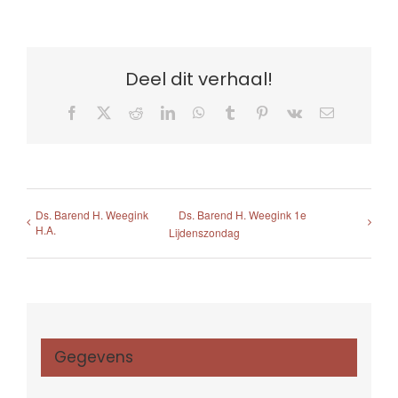
Deel dit verhaal!
Facebook
X
Reddit
LinkedIn
WhatsApp
Tumblr
Pinterest
Vk
E-
mail
Ds. Barend H. Weegink
Ds. Barend H. Weegink 1e
H.A.
Lijdenszondag
Gegevens