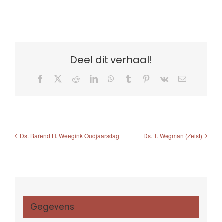
Deel dit verhaal!
Facebook
X
Reddit
LinkedIn
WhatsApp
Tumblr
Pinterest
Vk
E-
mail
Ds. Barend H. Weegink Oudjaarsdag
Ds. T. Wegman (Zeist)
Gegevens