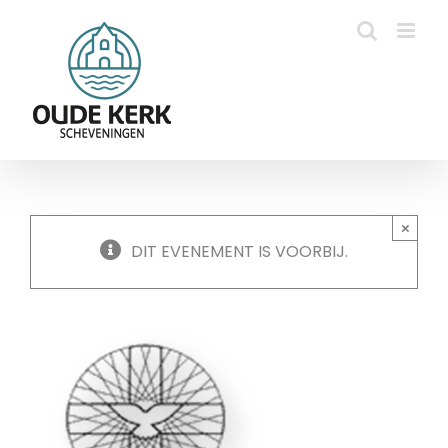
Ga
naar
inhoud
×
DIT EVENEMENT IS VOORBIJ.