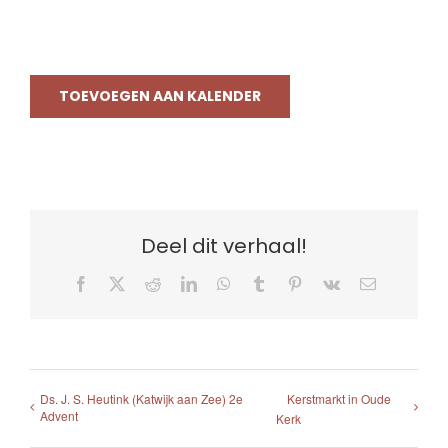
TOEVOEGEN AAN KALENDER
Deel dit verhaal!
Facebook
X
Reddit
LinkedIn
WhatsApp
Tumblr
Pinterest
Vk
E-
mail
Ds. J. S. Heutink (Katwijk aan Zee) 2e
Kerstmarkt in Oude
Advent
Kerk