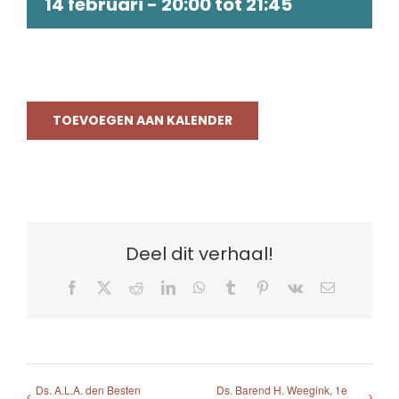
14 februari - 20:00
tot
21:45
TOEVOEGEN AAN KALENDER
Deel dit verhaal!
Facebook
X
Reddit
LinkedIn
WhatsApp
Tumblr
Pinterest
Vk
E-
mail
Ds. A.L.A. den Besten
Ds. Barend H. Weegink, 1e