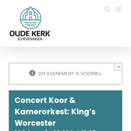
Ga
naar
inhoud
×
DIT EVENEMENT IS VOORBIJ.
Concert Koor &
Kamerorkest: King’s
Worcester