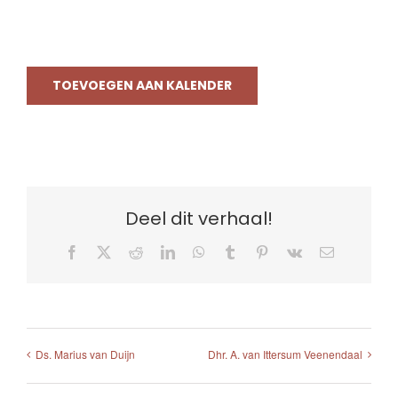
TOEVOEGEN AAN KALENDER
Deel dit verhaal!
Facebook
X
Reddit
LinkedIn
WhatsApp
Tumblr
Pinterest
Vk
E-
mail
Ds. Marius van Duijn
Dhr. A. van Ittersum Veenendaal